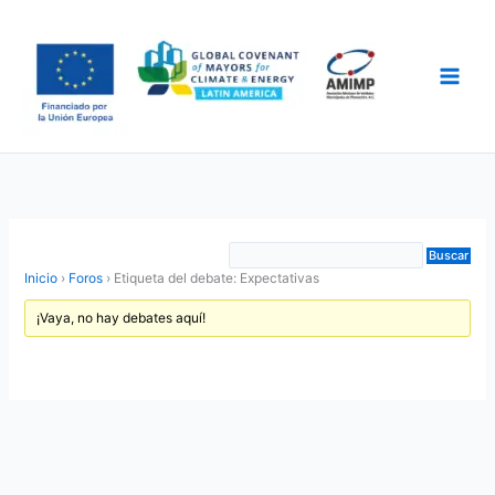
Ir
al
contenido
Main
Men
Inicio
›
Foros
›
Etiqueta del debate: Expectativas
¡Vaya, no hay debates aquí!